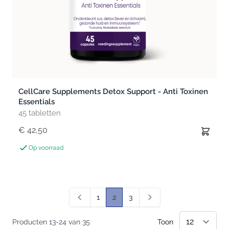
CellCare Supplements Detox Support - Anti Toxinen
Essentials
45 tabletten
€ 42,50
Op voorraad
1
2
3
Pagina
U lees momenteel pagina
Pagina
Producten
13
-
24
van
35
Toon