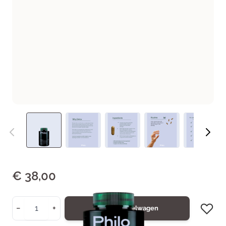
€ 38,00
Aantal
−
+
In Winkelwagen