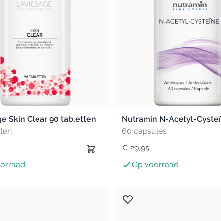
Darmen
Gewichtbeheersing
Detox
Gezichtsvermogen
Lever
Hart & Bloedvaten
Microbioom
Metabolisme
Slijmvliezen
Schildklier
e Skin Clear 90 tabletten
Nutramin N-Acetyl-Cyste
tten
60 capsules
€ 29,95
orraad
Op voorraad