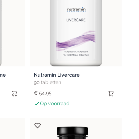
Valeriaan
ïne
Nutramin Livercare
90 tabletten
€ 54,95
Op voorraad