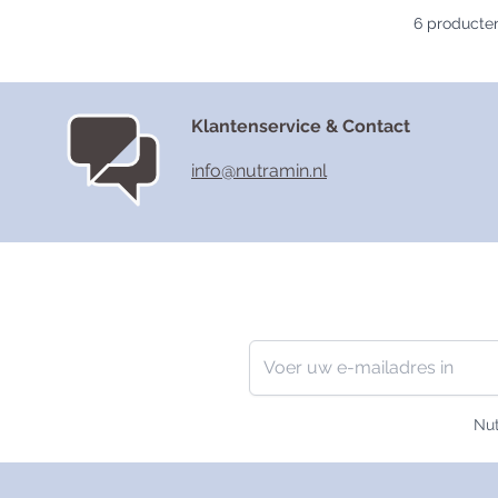
6
producte
Klantenservice & Contact
info@nutramin.nl
Nieuwsbrief
E-mailadres
Nut