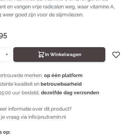
Valeriaan
ant en vangen vrije radicalen weg, waar vitamine A,
 weer goed zijn voor de slijmvliezen.
95
+
In Winkelwagen
ertrouwde merken,
op één platform
stente kwaliteit en
betrouwbaarheid
15:00 uur besteld,
dezelfde dag verzonden
eer informatie over dit product?
 je vraag via
info@nutramin.nl
s op: