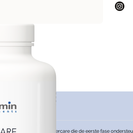
ting. De nutriënten in Livercare die de eerste fase ondersteun