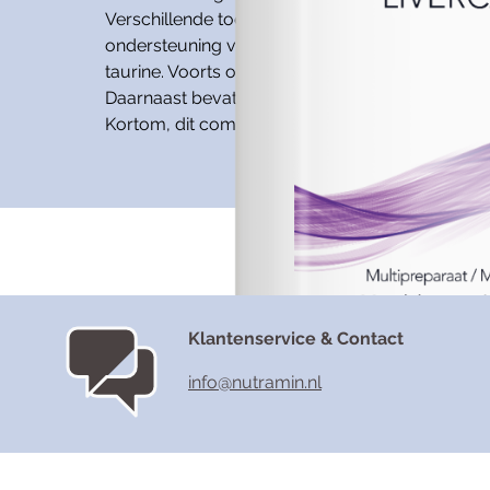
Verschillende toegevoegde antioxidanten zoals v
ondersteuning van de tweede fase komt vooral
taurine. Voorts ondersteunt Livercare de fase-2
Daarnaast bevat Livercare een uniek propriëtair
Kortom, dit complex bevat alle noodzakelijke i
Klantenservice & Contact
info@nutramin.nl