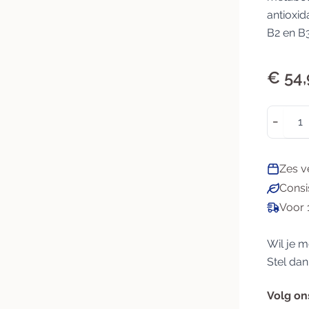
antioxid
Darmen
Gewichtbeheersing
B2 en B3
Detox
Gezichtsvermogen
Lever
Hart & Bloedvaten
€ 54,
Microbioom
Metabolisme
Slijmvliezen
Schildklier
Aantal
−
Zes v
Consi
Voor 
Wil je m
Stel dan
Volg on