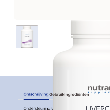
Omschrijving.
Gebruik
Ingrediënten
Ondersteuning van beide fasen van de leverontgif