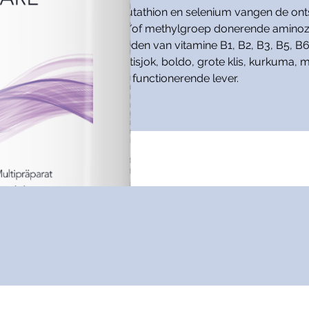
itamine C, vitamine E, glutathion en selenium vangen de ontst
 van zwavelhoudende en/of methylgroep donerende aminozure
-ontgifting door het aanbieden van vitamine B1, B2, B3, B5, 
 mengsel bestaande uit artisjok, boldo, grote klis, kurkuma, 
ngrediënten voor een goed functionerende lever.