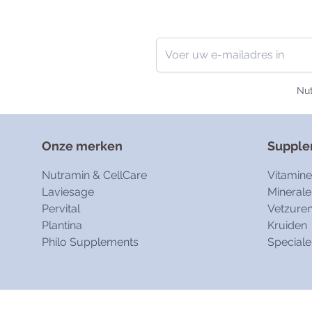
Nieuwsbrief
E-mailadres
Nut
Onze merken
Suppl
Nutramin & CellCare
Vitamin
Laviesage
Minerale
Pervital
Vetzure
Plantina
Kruiden
Philo Supplements
Speciale