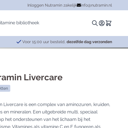
Inloggen Nutramin zakelijk
info@nutramin.nl
itamine bibliotheek
Zoeken.
Winkelwa
Voor 15:00 uur besteld,
dezelfde dag verzonden
Kruiden
Hersenen
Plantina
Ashwagandha
Cognitieve functie
Essentials
ramin Livercare
Combinaties
Concentratie
Specials
etten
Curcuma
Leervermogen
Griffonia (5-HTP)
Ontspanning
n Livercare is een complex van aminozuren, kruiden,
Mariadistel
Stress
s en mineralen. Een uitgebreide multi, speciaal
Mucuna
Zenuwstelsel
op het ondersteunen van het lichaam bij het
Rhodiola
sme. Vitamines als vitamine C en E fungeren als