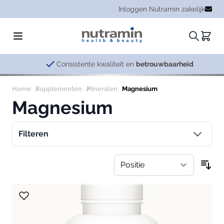
Ga naar de inhoud
Inloggen Nutramin zakelijk
Zoeken.
Winke
Consistente kwaliteit en
betrouwbaarheid
Home
Supplementen
Mineralen
Magnesium
Magnesium
Filteren