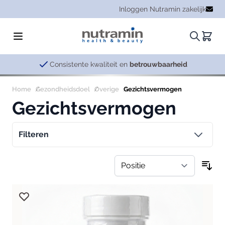
Ga naar de inhoud
Inloggen Nutramin zakelijk
Zoeken.
Winke
Consistente kwaliteit en
betrouwbaarheid
Home
Gezondheidsdoel
Overige
Gezichtsvermogen
Gezichtsvermogen
Filteren