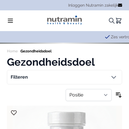
Ga naar de inhoud
Inloggen Nutramin zakelijk
Zoeken.
Winke
Zes vertrouwde merken,
op één platform
Home
Gezondheidsdoel
Gezondheidsdoel
Filteren