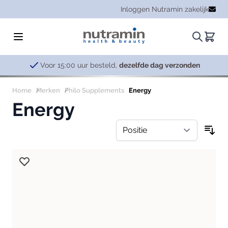
Ga naar de inhoud
Inloggen Nutramin zakelijk
Zoeken.
Winke
Voor 15:00 uur besteld,
dezelfde dag verzonden
Home
Merken
Philo Supplements
Energy
Energy