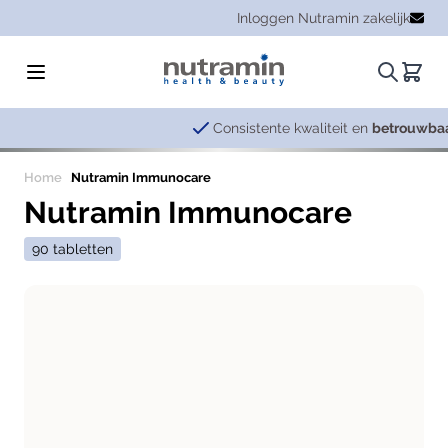
Ga naar de inhoud
Inloggen Nutramin zakelijk
Zoeken.
Winke
Consistente kwaliteit en
betrouwbaarheid
Home
Nutramin Immunocare
Nutramin Immunocare
90 tabletten