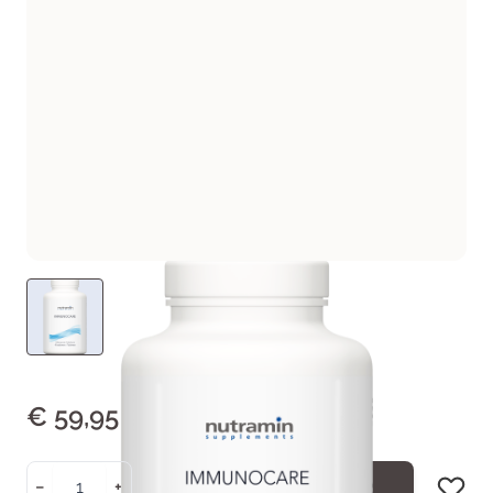
€ 59,95
Aantal
−
+
In Winkelwagen