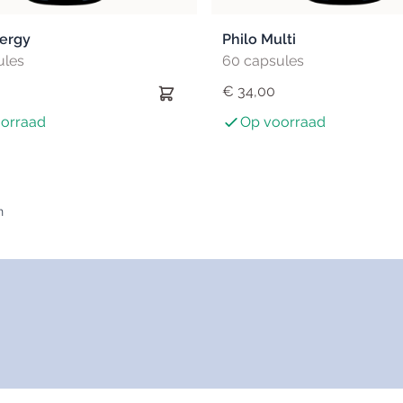
nergy
Philo Multi
ules
60 capsules
€ 34,00
orraad
Op voorraad
n