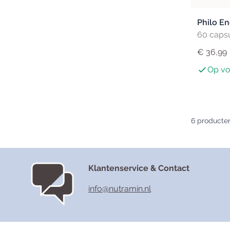
Philo E
60 caps
€ 36,99
Op vo
6
producte
Klantenservice & Contact
info@nutramin.nl