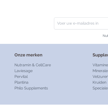
Nieuwsbrief
E-mailadres
Nut
Onze merken
Suppl
Nutramin & CellCare
Vitamin
Laviesage
Minerale
Pervital
Vetzure
Plantina
Kruiden
Philo Supplements
Speciale