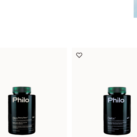
Darmen
Gewichtbeheersing
Detox
Gezichtsvermogen
Lever
Hart & Bloedvaten
Microbioom
Metabolisme
Slijmvliezen
Schildklier