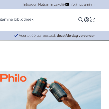
Inloggen Nutramin zakelijk
info@nutramin.nl
itamine bibliotheek
Zoeken.
Winkelwa
Voor 15:00 uur besteld,
dezelfde dag verzonden
Kruiden
Hersenen
Plantina
Ashwagandha
Cognitieve functie
Essentials
Combinaties
Concentratie
Specials
Curcuma
Leervermogen
Griffonia (5-HTP)
Ontspanning
Mariadistel
Stress
Mucuna
Zenuwstelsel
Rhodiola