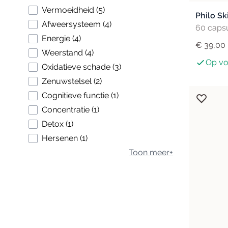
products available
Vermoeidheid
(
5
)
Philo Sk
products available
Afweersysteem
(
4
)
60 caps
products available
Energie
(
4
)
€ 39,00
products available
Weerstand
(
4
)
Op vo
products available
Oxidatieve schade
(
3
)
products available
Zenuwstelsel
(
2
)
products available
Cognitieve functie
(
1
)
products available
Concentratie
(
1
)
products available
Detox
(
1
)
products available
Hersenen
(
1
)
Toon meer+