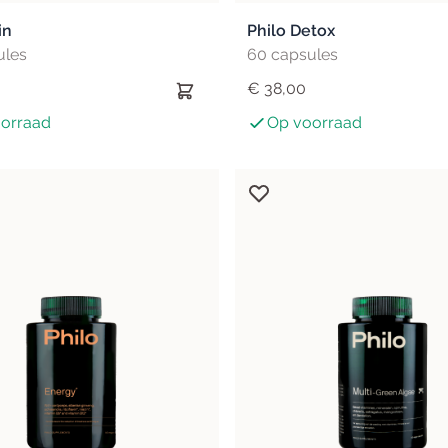
in
Philo Detox
ules
60 capsules
€ 38,00
orraad
Op voorraad