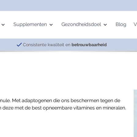
Supplementen
Gezondheidsdoel
Blog
V
Consistente kwaliteit en
betrouwbaarheid
age
Mineralen
Beweging
Pervital
Vetzuren
Gemoed
ing
Multimineralen
Botten
Complexen
Krillolie
Energie
alth
IJzer
Spieren
Meridian Balance
Omega-3
Nachtrust
Magnesium
Gewrichten
Visolie
Neurotransmitters
formule. Met adaptogenen die ons beschermen tegen de
Selenium
Vermoeidheid
n deze met de best opneembare vitamines en mineralen.
Zink
Spijsvertering
Overige