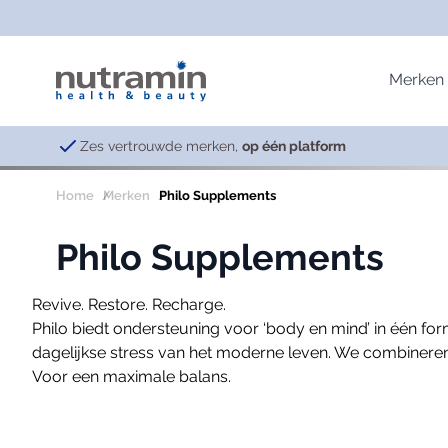
Ga naar de inhoud
Merken
Zes vertrouwde merken,
op één platform
Home
Merken
Philo Supplements
Nutramin & CellCare
Vitaminen
Immuniteit
Lavies
Philo Supplements
Basisproducten; Vitaminen & Mineralen
Multivitaminen
Afweersysteem
Anti-Ag
Emotioneel & Hormonaal systeem
Vitamine B-complex
Celdeling
Skin He
Revive. Restore. Recharge.
Specialiteiten
Vitamine B3
Oxidatieve schade
Vitality
Philo biedt ondersteuning voor ‘body en mind’ in één 
Spijsverteringsstelsel
Vitamine B12
dagelijkse stress van het moderne leven. We combinere
Vetzuren
Vitamine C
Voor een maximale balans.
Vitamine D
Philo Supplements
Vitamine K
Schoonheid