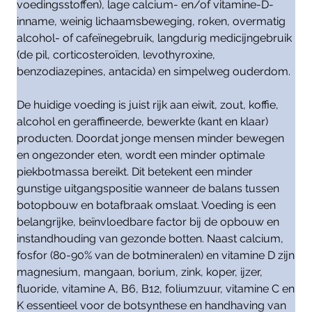
voedingsstoffen), lage calcium- en/of vitamine-D-
inname, weinig lichaamsbeweging, roken, overmatig
alcohol- of cafeïnegebruik, langdurig medicijngebruik
(de pil, corticosteroïden, levothyroxine,
benzodiazepines, antacida) en simpelweg ouderdom.
De huidige voeding is juist rijk aan eiwit, zout, koffie,
alcohol en geraffineerde, bewerkte (kant en klaar)
producten. Doordat jonge mensen minder bewegen
en ongezonder eten, wordt een minder optimale
piekbotmassa bereikt. Dit betekent een minder
gunstige uitgangspositie wanneer de balans tussen
botopbouw en botafbraak omslaat. Voeding is een
belangrijke, beïnvloedbare factor bij de opbouw en
instandhouding van gezonde botten. Naast calcium,
fosfor (80-90% van de botmineralen) en vitamine D zijn
magnesium, mangaan, borium, zink, koper, ijzer,
fluoride, vitamine A, B6, B12, foliumzuur, vitamine C en
K essentieel voor de botsynthese en handhaving van