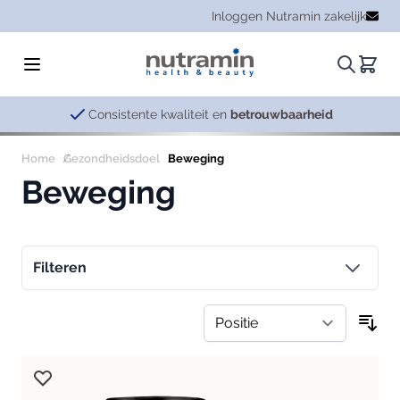
Ga naar de inhoud
Inloggen Nutramin zakelijk
Zoeken.
Winke
Consistente kwaliteit en
betrouwbaarheid
Home
Gezondheidsdoel
Beweging
Beweging
Filteren