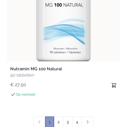
Nutramin MG 100 Natural
90 tabletten
€ 27,50
Op voorraad
1
2
3
4
U lees momenteel pagina
Pagina
Pagina
Pagina