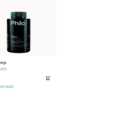
Darmen
Gewichtbeheersing
Detox
Gezichtsvermogen
Lever
Hart & Bloedvaten
Microbioom
Metabolisme
Slijmvliezen
Schildklier
eep
ules
orraad