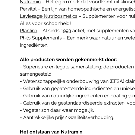
Nutramin
Detox
– Het eigen merk dat voortkomt uit klinisc
Pervital
– Een lijn van homeopathische en energeti
Energy
Anti-aging
Laviesage Nutricosmetics
Speciale formules
– Supplementen voor huidv
Immunity
Haar
Alles voor schoonheid!
Multi
Antioxidanten
Huid
Plantina
– Al sinds 1993 actief, met supplementen v
Skin
Ayurveda
Nagels
Philo Supplements
– Een merk waar natuur en wete
Sleep
Collageen
ingrediënten.
Eiwitten
Alle producten worden gekenmerkt door:
Enzymen
- Superieure en legale samenstelling; de product
Liposomaal
samengesteld.
Neuro4 Essentials
- Wetenschappelijke onderbouwing van (EFSA) claim
Orgaanconcentraat
- Gebruik van gepatenteerde ingrediënten en uniek
Probiotica
- Gebruik van natuurlijke ingrediënten en coating (en 
- Gebruik van de gestandaardiseerde extracten, vo
Resonantie homeopathie
- Vegetarisch daar waar mogelijk.
Vezels
- Aantrekkelijke prijs/kwaliteitsverhouding.
Het ontstaan van Nutramin