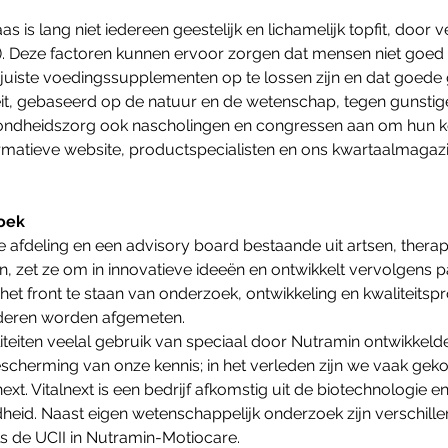
 is lang niet iedereen geestelijk en lichamelijk topfit, door 
). Deze factoren kunnen ervoor zorgen dat mensen niet goed i
iste voedingssupplementen op te lossen zijn en dat goede 
, gebaseerd op de natuur en de wetenschap, tegen gunstige pr
ezondheidszorg ook nascholingen en congressen aan om hun k
ormatieve website, productspecialisten en ons kwartaalmagazi
zoek
e afdeling en een advisory board bestaande uit artsen, the
n, zet ze om in innovatieve ideeën en ontwikkelt vervolgens
het front te staan van onderzoek, ontwikkeling en kwaliteit
anderen worden afgemeten.
eiten veelal gebruik van speciaal door Nutramin ontwikkeld
scherming van onze kennis; in het verleden zijn we vaak geko
xt. Vitalnext is een bedrijf afkomstig uit de biotechnologie 
eid. Naast eigen wetenschappelijk onderzoek zijn verschille
s de UCII in Nutramin-Motiocare.