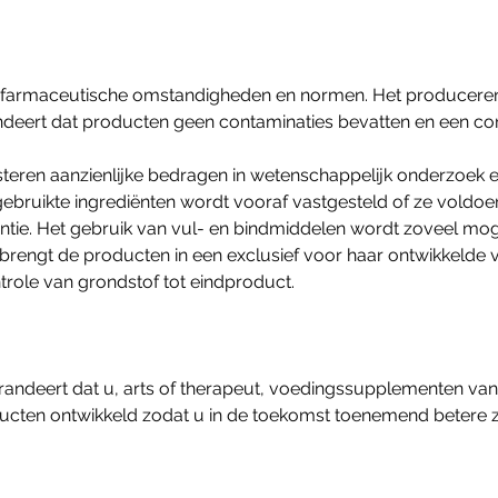
 farmaceutische omstandigheden en normen. Het producere
eert dat producten geen contaminaties bevatten en een cons
steren aanzienlijke bedragen in wetenschappelijk onderzoe
 gebruikte ingrediënten wordt vooraf vastgesteld of ze vold
tie. Het gebruik van vul- en bindmiddelen wordt zoveel mogel
rengt de producten in een exclusief voor haar ontwikkelde 
trole van grondstof tot eindproduct.
ndeert dat u, arts of therapeut, voedingssupplementen van d
cten ontwikkeld zodat u in de toekomst toenemend betere zo