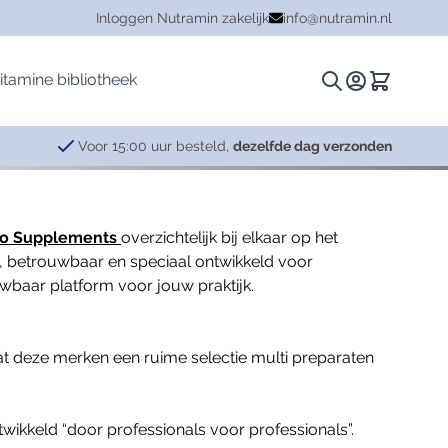
Inloggen Nutramin zakelijk
info@nutramin.nl
itamine bibliotheek
Zoeken.
Winkelwa
Voor 15:00 uur besteld,
dezelfde dag verzonden
Kruiden
Hersenen
Plantina
lo Supplements
overzichtelijk bij elkaar op het
Ashwagandha
Cognitieve functie
Essentials
t, betrouwbaar en speciaal ontwikkeld voor
uwbaar platform voor jouw praktijk.
Combinaties
Concentratie
Specials
Curcuma
Leervermogen
Griffonia (5-HTP)
Ontspanning
t deze merken een ruime selectie multi preparaten
Mariadistel
Stress
Mucuna
Zenuwstelsel
Rhodiola
ikkeld “door professionals voor professionals”.