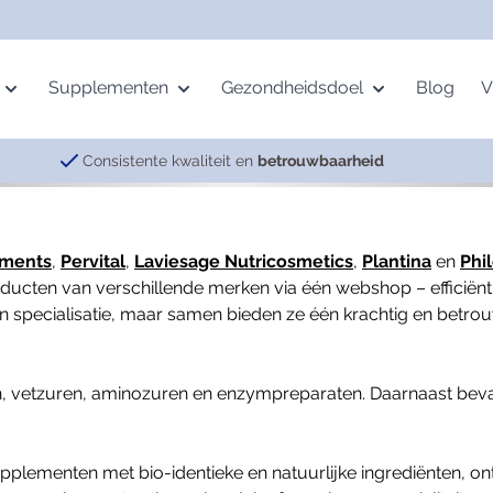
Supplementen
Gezondheidsdoel
Blog
V
Consistente kwaliteit en
betrouwbaarheid
age
Mineralen
Beweging
Pervital
Vetzuren
Gemoed
ements
,
Pervital
,
Laviesage Nutricosmetics
,
Plantina
en
Phi
ing
Multimineralen
Botten
Complexen
Krillolie
Energie
ducten van verschillende merken via één webshop – efficiën
gen specialisatie, maar samen bieden ze één krachtig en betro
alth
IJzer
Spieren
Meridian Balance
Omega-3
Nachtrust
Magnesium
Gewrichten
Visolie
Neurotransmitters
Selenium
Vermoeidheid
en, vetzuren, aminozuren en enzympreparaten. Daarnaast beva
Zink
ementen met bio-identieke en natuurlijke ingrediënten, ontw
Spijsvertering
Overige