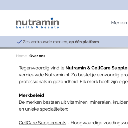
Ga naar de inhoud
Merken
Zes vertrouwde merken,
op één platform
Home
Over ons
Nutramin & CellCare
Vitaminen
Immuniteit
Lavies
Tegenwoordig vind je
Nutramin & CellCare Suppl
Basisproducten; Vitaminen & Mineralen
Multivitaminen
Afweersysteem
Anti-Ag
vernieuwde Nutramin.nl. Zo bestel je eenvoudig pro
professionals in gezondheid. Elk merk heeft zijn ei
Emotioneel & Hormonaal systeem
Vitamine B-complex
Celdeling
Skin He
Specialiteiten
Vitamine B3
Oxidatieve schade
Vitality
Merkbeleid
Spijsverteringsstelsel
Vitamine B12
De merken bestaan uit vitaminen, mineralen, kruid
Vetzuren
Vitamine C
en unieke specialiteiten:
Vitamine D
Philo Supplements
Vitamine K
CellCare Supplements
- Hoogwaardige voedingssuppl
Schoonheid