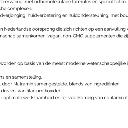
he ervaring, met orthomoleculaire formules en specialiteiten.
sche complexen.
Darmen
Gewichtbeheersing
erjonging, huidverbetering en huidondersteuning, met bouws
Detox
Gezichtsvermogen
Lever
Hart & Bloedvaten
an Nederlandse oorsprong die zich richten op een aanvulling 
Microbioom
Metabolisme
nschap samenkomen: vegan, non-GMO supplementen die zijn
Slijmvliezen
Schildklier
en worden op basis van de meest moderne wetenschappelijke 
s en samenstelling.
e, door Nutramin samengestelde, blends van ingrediënten.
dus vrij van titaniumdioxide).
or optimale werkzaamheid en ter voorkoming van contaminati