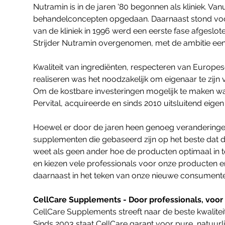
Nutramin is in de jaren '80 begonnen als kliniek. V
behandelconcepten opgedaan. Daarnaast stond voorlic
van de kliniek in 1996 werd een eerste fase afgeslo
Strijder Nutramin overgenomen, met de ambitie ee
Kwaliteit van ingrediënten, respecteren van Europe
realiseren was het noodzakelijk om eigenaar te zijn
Om de kostbare investeringen mogelijk te maken was
Pervital, acquireerde en sinds 2010 uitsluitend ei
Hoewel er door de jaren heen genoeg veranderingen z
supplementen die gebaseerd zijn op het beste dat de
weet als geen ander hoe de producten optimaal in t
en kiezen vele professionals voor onze producten 
daarnaast in het teken van onze nieuwe consumente
CellCare Supplements - Door professionals, voor 
CellCare Supplements streeft naar de beste kwalitei
Sinds 2003 staat CellCare garant voor pure, natuurli