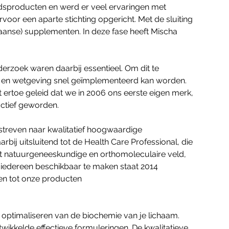
eidsproducten en werd er veel ervaringen met
oor een aparte stichting opgericht. Met de sluiting
kaanse) supplementen. In deze fase heeft Mischa
erzoek waren daarbij essentieel. Om dit te
tie en wetgeving snel geïmplementeerd kan worden.
 ertoe geleid dat we in 2006 ons eerste eigen merk,
actief geworden.
 streven naar kwalitatief hoogwaardige
ij uitsluitend tot de Health Care Professional, die
het natuurgeneeskundige en orthomoleculaire veld,
 iedereen beschikbaar te maken staat 2014
en tot onze producten
t optimaliseren van de biochemie van je lichaam.
twikkelde effectieve formuleringen. De kwalitatieve