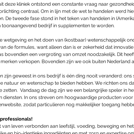
anuit deze kliniek ontstond een constante vraag naar gezondh
hting centraal. Om in lijn met de wet te handelen werd hierv
ten. De tweede fase stond in het teken van handelen in (Ameri
n toonaangevend bedrijf in supplementen te worden.
se wetgeving en het doen van (kostbaar) wetenschappelijk ond
 van de formules, want alleen dan is er zekerheid dat innova
 bovendien een vergroting van omzet noodzakelijk. Dit heeft
gen merken verkopen. Bovendien zijn we ook buiten Nederland 
ijn geweest in ons bedrijf is één ding nooit veranderd: ons
 natuur en wetenschap te bieden hebben. We richten ons daarb
e zetten. Vandaag de dag zijn we een belangrijke speler in 
en diensten. In ons streven om hoogwaardige producten voor
nwebsite, zodat particulieren nog makkelijker toegang hebb
professionals!
t van leven verbonden aan leefstijl, voeding, beweging en he
jke en bio-identieke ingrediënten en met zorg en expertise on