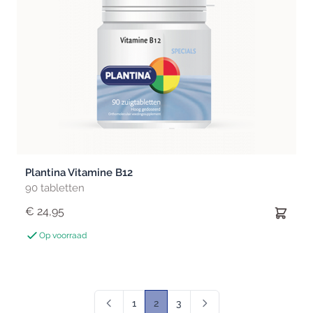
Plantina Vitamine B12
90 tabletten
€ 24,95
Op voorraad
1
2
3
Pagina
U lees momenteel pagina
Pagina