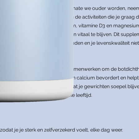
en onafhankelijke levensstijl. Naarmate we ouder worden, nee
op je dagelijks functioneren en de activiteiten die je graag 
rachtige combinatie van calcium, vitamine D3 en magnesium. 
 Osteocare helpt je om sterk en vitaal te blijven. Dit supplem
elet op lange termijn kunt behouden en je levenskwaliteit nie
itamine D3 en magnesium, die samenwerken om de botdichthe
erwijl vitamine D3 de opname van calcium bevordert en helpt 
 flexibiliteit van je botten, zodat je gewrichten soepel blij
bevordert je mobiliteit op elke leeftijd.
dat je je sterk en zelfverzekerd voelt, elke dag weer.