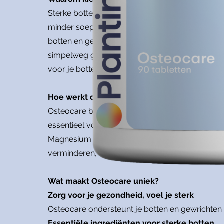
Sterke botten zijn essentieel voor een actieve 
minder soepel aanvoelen. Dit kan invloed hebben 
botten en gewrichten te ondersteunen met een k
simpelweg genieten van je dagelijkse bezigheden,
voor je botten, zodat je de gezondheid van je sk
Hoe werkt onze formule?
Osteocare bevat een unieke mix van calcium, v
essentieel voor het behoud van sterke botten, t
Magnesium ondersteunt daarnaast de structuur en
verminderen, ondersteunt gezonde gewrichten en 
Wat maakt Osteocare uniek?
Zorg voor je gezondheid, voel je sterk
Osteocare ondersteunt je botten en gewrichten zo
Essentiële ingrediënten voor sterke botten