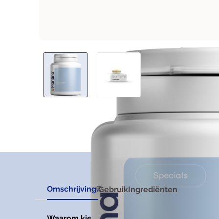
Omschrijving.
Gebruik
Ingrediënten
Waarom kiezen voor Osteocare?