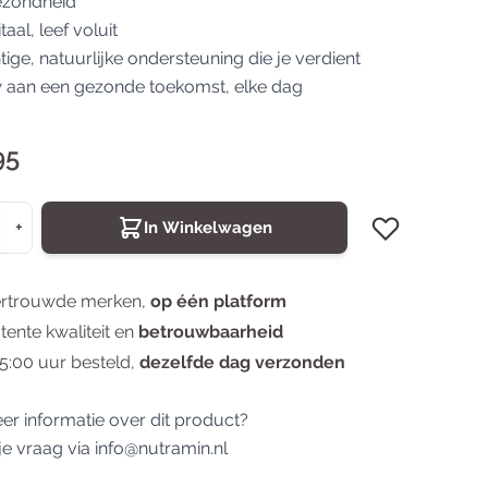
ezondheid
Valeriaan
vitaal, leef voluit
tige, natuurlijke ondersteuning die je verdient
aan een gezonde toekomst, elke dag
95
+
In Winkelwagen
ertrouwde merken,
op één platform
tente kwaliteit en
betrouwbaarheid
5:00 uur besteld,
dezelfde dag verzonden
eer informatie over dit product?
je vraag via
info@nutramin.nl