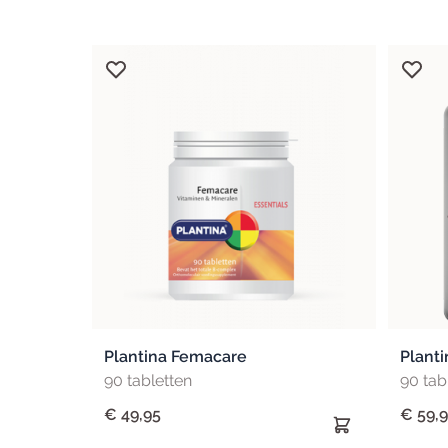
Plantina Femacare
Planti
90 tabletten
90 tab
€ 49,95
€ 59,