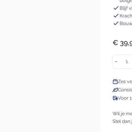
botg
Blijf 
Darmen
Gewichtbeheersing
Krach
Detox
Gezichtsvermogen
Bouw 
Lever
Hart & Bloedvaten
Microbioom
Metabolisme
€ 39,
Slijmvliezen
Schildklier
Aantal
−
Zes v
Consis
Voor 1
Wil je m
Stel dan 