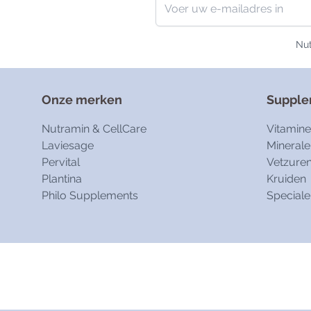
Nut
Onze merken
Suppl
Nutramin & CellCare
Vitamin
Laviesage
Minerale
Pervital
Vetzure
Plantina
Kruiden
Philo Supplements
Speciale