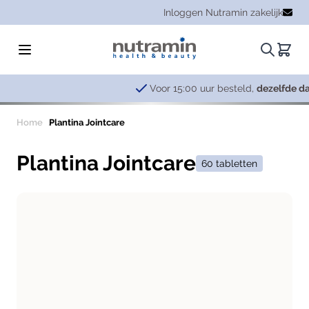
Ga naar de inhoud
Inloggen Nutramin zakelijk
Zoeken.
Winke
Voor 15:00 uur besteld,
dezelfde dag verzonden
Home
Plantina Jointcare
Plantina Jointcare
60 tabletten