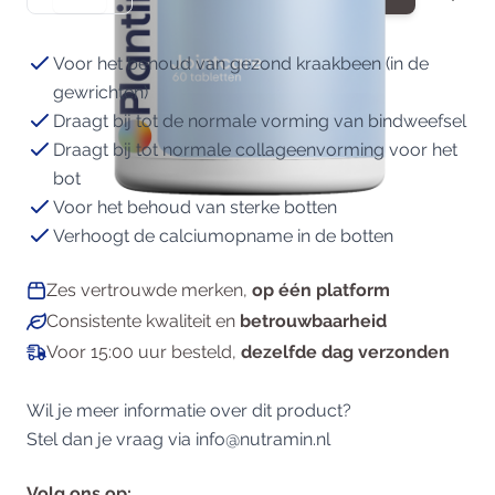
Voor het behoud van gezond kraakbeen (in de
gewrichten)
Draagt bij tot de normale vorming van bindweefsel
Draagt bij tot normale collageenvorming voor het
bot
Voor het behoud van sterke botten
Verhoogt de calciumopname in de botten
Zes vertrouwde merken,
op één platform
Consistente kwaliteit en
betrouwbaarheid
Voor 15:00 uur besteld,
dezelfde dag verzonden
Wil je meer informatie over dit product?
Stel dan je vraag via
info@nutramin.nl
Volg ons op: