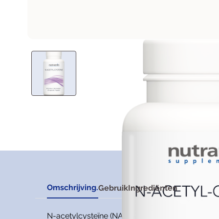
Omschrijving.
Gebruik
Ingrediënten
N-acetylcysteïne (NAC) is een voedingssuppleme