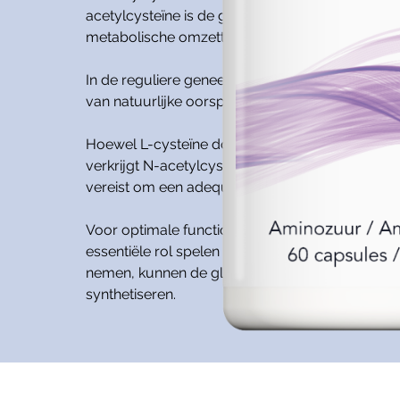
acetylcysteïne is de geacetyleerde vorm van h
metabolische omzettingen, eerst naar L-cysteïn
In de reguliere geneeskunde wordt N-acetylcyst
van natuurlijke oorsprong, stabiel en vertoont e
Hoewel L-cysteïne door het lichaam zelf kan wo
verkrijgt N-acetylcysteïne de status van een s
vereist om een adequaat niveau van L-cysteïne 
Voor optimale functionaliteit vereist N-acetylcys
essentiële rol spelen bij de omzetting naar glut
nemen, kunnen de glutathionvoorraden op passen
synthetiseren.