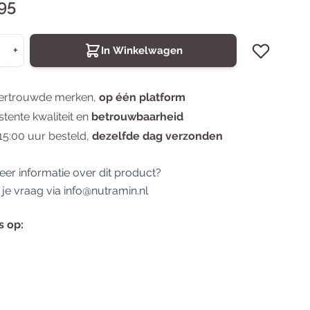
95
Valeriaan
+
In Winkelwagen
ertrouwde merken,
op één platform
stente kwaliteit en
betrouwbaarheid
15:00 uur besteld,
dezelfde dag verzonden
eer informatie over dit product?
 je vraag via
info@nutramin.nl
s op: