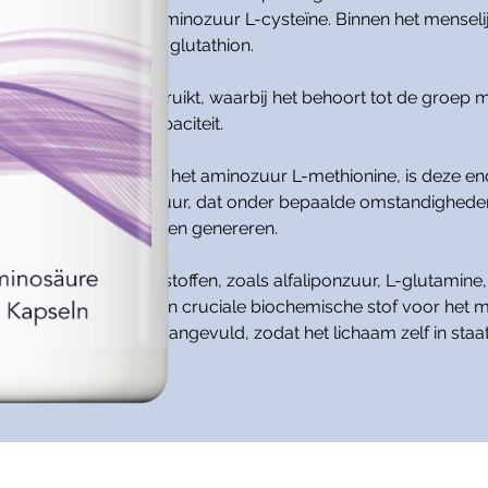
et zwavelhoudende aminozuur L-cysteïne. Binnen het menseli
e en vervolgens naar glutathion.
eïne regelmatig gebruikt, waarbij het behoort tot de groep m
en hoge absorptiecapaciteit.
rden aangemaakt uit het aminozuur L-methionine, is deze end
emi-essentieel aminozuur, dat onder bepaalde omstandigheden
en glutathion te kunnen genereren.
teïne synergistische stoffen, zoals alfaliponzuur, L-glutamine,
athion. Glutathion is een cruciale biochemische stof voor het 
de wijze worden aangevuld, zodat het lichaam zelf in staat 