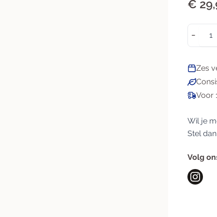
€ 29,
Darmen
Gewichtbeheersing
Aantal
Detox
Gezichtsvermogen
−
Lever
Hart & Bloedvaten
Microbioom
Metabolisme
Zes v
Slijmvliezen
Schildklier
Consi
Voor 
Wil je m
Stel dan
Volg on