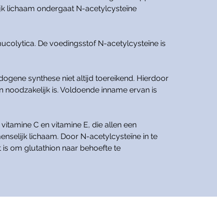
jk lichaam ondergaat N-acetylcysteïne
ucolytica. De voedingsstof N-acetylcysteïne is
ogene synthese niet altijd toereikend. Hierdoor
 noodzakelijk is. Voldoende inname ervan is
 vitamine C en vitamine E, die allen een
menselijk lichaam. Door N-acetylcysteïne in te
is om glutathion naar behoefte te