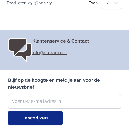
Producten
25
-
36
van
151
Toon
Klantenservice & Contact
info@nutramin.nl
Blijf op de hoogte en meld je aan voor de
nieuwsbrief
Nieuwsbrief
E-mailadres
Inschrijven