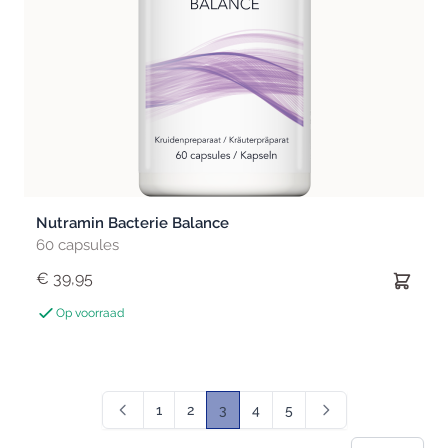
Nutramin Bacterie Balance
60 capsules
€ 39,95
Op voorraad
1
2
3
4
5
Pagina
Pagina
U lees momenteel pagina
Pagina
Pagina