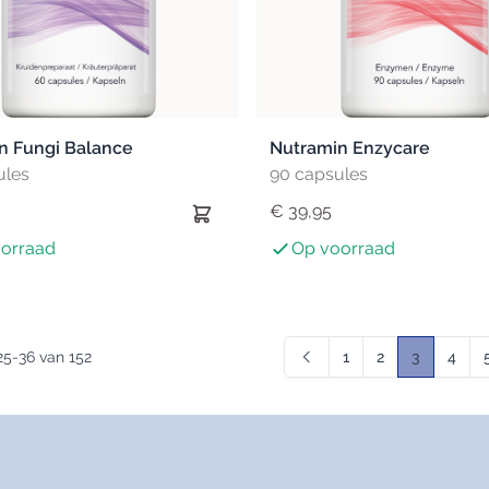
n Fungi Balance
Nutramin Enzycare
ules
90 capsules
€ 39,95
orraad
Op voorraad
25
-
36
van
152
1
2
3
4
Pagina
Pagina
U lees mo
Pagin