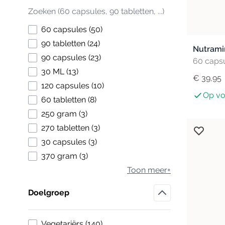
products available
60 capsules
(
50
)
products available
90 tabletten
(
24
)
Nutrami
products available
90 capsules
(
23
)
60 caps
products available
30 ML
(
13
)
€ 39,95
products available
120 capsules
(
10
)
Op vo
products available
60 tabletten
(
8
)
products available
250 gram
(
3
)
products available
270 tabletten
(
3
)
products available
30 capsules
(
3
)
products available
370 gram
(
3
)
Toon meer+
Doelgroep
Filter
products available
Vegetariërs
(
140
)