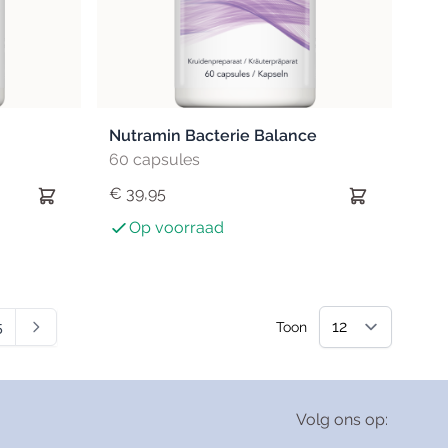
Nutramin Bacterie Balance
60 capsules
€ 39,95
Op voorraad
5
Toon
menteel pagina
a
Pagina
Volg ons op: