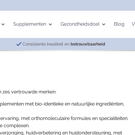
Supplementen
Gezondheidsdoel
Blog
V
Consistente kwaliteit en
betrouwbaarheid
age
Mineralen
Beweging
Pervital
Vetzuren
Gemoed
ing
Multimineralen
Botten
Complexen
Krillolie
Energie
alth
IJzer
Spieren
Meridian Balance
Omega-3
Nachtrust
an zes vertrouwde merken:
Magnesium
Gewrichten
Visolie
Neurotransmitters
Selenium
Vermoeidheid
ementen met bio-identieke en natuurlijke ingrediënten,
Zink
 ervaring, met orthomoleculaire formules en specialiteiten.
he complexen.
erjonging, huidverbetering en huidondersteuning, met
Spijsvertering
Overige