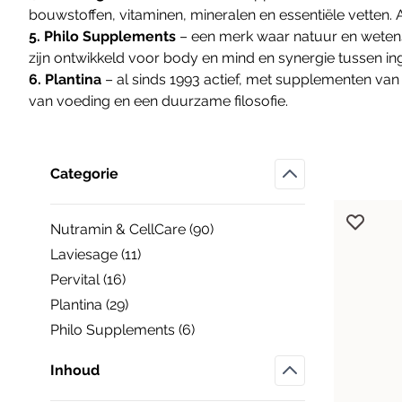
Detox
bouwstoffen, vitaminen, mineralen en essentiële vetten. 
Energy
Anti-aging
5. Philo Supplements
– een merk waar natuur en wete
Speciale formules
Immunity
Haar
zijn ontwikkeld voor body en mind en synergie tussen in
6. Plantina
– al sinds 1993 actief, met supplementen van
Multi
Antioxidanten
Huid
van voeding en een duurzame filosofie.
Skin
Ayurveda
Nagels
Sleep
Collageen
Doorgaan naar productlijst
Eiwitten
Categorie
Enzymen
Filter
Liposomaal
Nutramin & CellCare (
90
)
Neuro4 Essentials
products available
Laviesage (
11
)
Orgaanconcentraat
products available
Pervital (
16
)
Probiotica
products available
Plantina (
29
)
Resonantie homeopathie
products available
Philo Supplements (
6
)
Vezels
products available
Inhoud
Filter