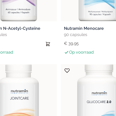
n N-Acetyl-Cysteïne
Nutramin Menocare
ules
90 capsules
€ 39,95
orraad
Op voorraad