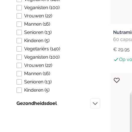
products available
Veganisten
(
100
)
products available
Vrouwen
(
22
)
products available
Mannen
(
16
)
products available
Senioren
(
13
)
Nutrami
60 caps
products available
Kinderen
(
5
)
products available
Vegetariërs
(
140
)
€ 29,95
products available
Veganisten
(
100
)
Op vo
products available
Vrouwen
(
22
)
products available
Mannen
(
16
)
products available
Senioren
(
13
)
products available
Kinderen
(
5
)
Gezondheidsdoel
Filter