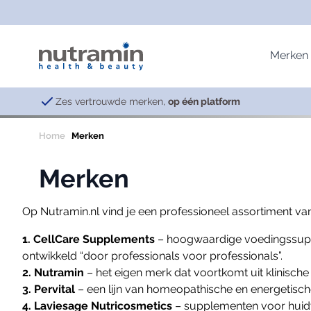
Ga naar de inhoud
Merken
Zes vertrouwde merken,
op één platform
Home
Merken
Nutramin & CellCare
Vitaminen
Immuniteit
Lavies
Merken
Basisproducten; Vitaminen & Mineralen
Multivitaminen
Afweersysteem
Anti-Ag
Emotioneel & Hormonaal systeem
Vitamine B-complex
Celdeling
Skin He
Op Nutramin.nl vind je een professioneel assortiment v
Specialiteiten
Vitamine B3
Oxidatieve schade
Vitality
Spijsverteringsstelsel
Vitamine B12
1. CellCare Supplements
– hoogwaardige voedingssuppl
ontwikkeld “door professionals voor professionals”.
Vetzuren
Vitamine C
2. Nutramin
– het eigen merk dat voortkomt uit klinische
Vitamine D
3. Pervital
– een lijn van homeopathische en energetisc
Philo Supplements
Vitamine K
4. Laviesage Nutricosmetics
– supplementen voor huidv
Schoonheid