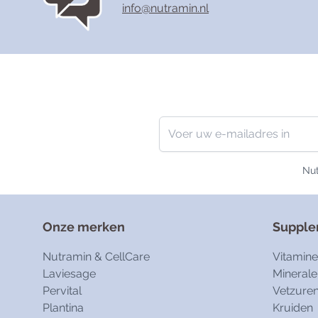
info@nutramin.nl
Nieuwsbrief
E-mailadres
Nut
Onze merken
Suppl
Nutramin & CellCare
Vitamin
Laviesage
Minerale
Pervital
Vetzure
Plantina
Kruiden