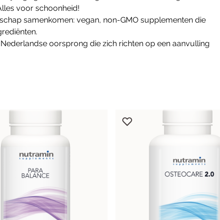
Alles voor schoonheid!
Darmen
Gewichtbeheersing
nschap samenkomen: vegan, non-GMO supplementen die
Detox
Gezichtsvermogen
grediënten.
 Nederlandse oorsprong die zich richten op een aanvulling
Lever
Hart & Bloedvaten
Microbioom
Metabolisme
Slijmvliezen
Schildklier