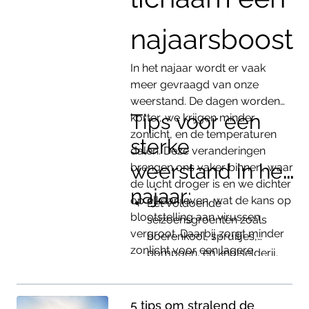
najaarsboost
In het najaar wordt er vaak
meer gevraagd van onze
weerstand. De dagen worden
Tips voor een
korter, we krijgen minder
zonlicht, en de temperaturen
sterke
dalen. Deze veranderingen
weerstand in het
brengen ons vaker binnen, waar
de lucht droger is en we dichter
najaar:
op elkaar leven, wat de kans op
Eet voldoende
blootstelling aan virussen
seizoensgroenten
zoals
vergroot. Daarbij zorgt minder
boerenkool, spruitjes,
zonlicht voor een lagere
pompoen, en knolselderij.
aanmaak van vitamine D, wat
Deze bevatten
ons immuunsysteem kan
verzwakken. Ook schakelt ons
5 tips om stralend de