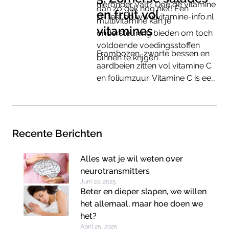
hieronder valt? Doe de vitamine
dan zo gek nog niet! Een
en fruit vol
D- test op www.vitamine-info.nl
multivitamine kan je
vitamines
ondersteuning bieden om toch
voldoende voedingsstoffen
Frambozen, zwarte bessen en
binnen te krijgen
aardbeien zitten vol vitamine C
en foliumzuur. Vitamine C is een
antioxidant die het lichaam
beschermt tegen ongewenste
stoffen, zogenaamde vrije
radicalen. Vrije radicalen spelen
Recente Berichten
een rol bij het
verouderingsproces.
Alles wat je wil weten over
neurotransmitters
Juni 10, 2025
Beter en dieper slapen, we willen
het allemaal, maar hoe doen we
het?
April 25, 2025