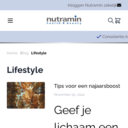
Ga naar de inhoud
Inloggen Nutramin zakelijk
Zoeken.
Winke
Consistente kwaliteit en
betrouwbaarhe
Home
Blog
Lifestyle
Lifestyle
Tips voor een najaarsboost
November 05, 2024
Geef je
lichaam een