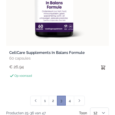
CellCare Supplements In Balans Formule
60 capsules
€ 26,94
Op voorraad
1
2
3
4
Pagina
Pagina
U lees momenteel pagina
Pagina
Producten
25
-
36
van
47
Toon