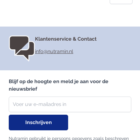
Klantenservice & Contact
info@nutramin.nl
Blijf op de hoogte en meld je aan voor de
nieuwsbrief
Nieuwsbrief
E-mailadres
Inschrijven
Nutramin gebruikt je persoons gegevens zoals beschreven