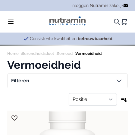
Ga naar de inhoud
Inloggen Nutramin zakelijk
Zoeken.
Winke
Consistente kwaliteit en
betrouwbaarheid
Home
Gezondheidsdoel
Gemoed
Vermoeidheid
Vermoeidheid
Filteren