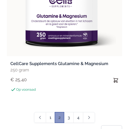
CellCare Supplements Glutamine & Magnesium
250 gram
€ 25,40
Op voorraad
1
2
3
4
Pagina
U lees momenteel pagina
Pagina
Pagina