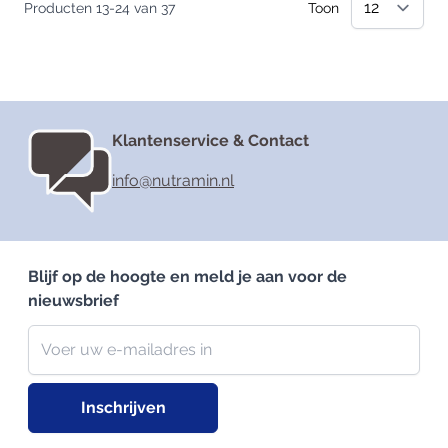
Producten
13
-
24
van
37
Toon
Klantenservice & Contact
info@nutramin.nl
Blijf op de hoogte en meld je aan voor de
nieuwsbrief
Nieuwsbrief
E-mailadres
Inschrijven