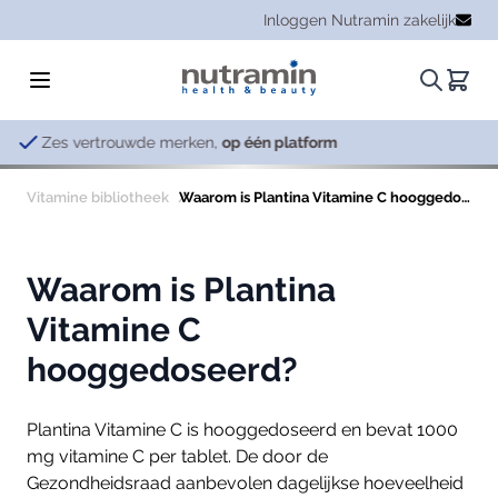
Ga naar de inhoud
Inloggen Nutramin zakelijk
Zoeken.
Winke
ken,
op één platform
Vitamine bibliotheek
Waarom is Plantina Vitamine C hooggedoseerd?
Waarom is Plantina
Vitamine C
hooggedoseerd?
Plantina Vitamine C is hooggedoseerd en bevat 1000
mg vitamine C per tablet. De door de
Gezondheidsraad aanbevolen dagelijkse hoeveelheid