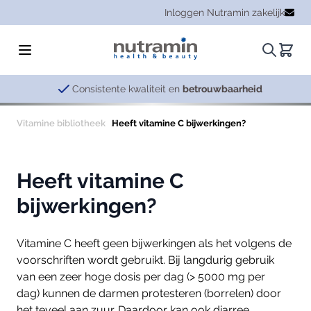
Ga naar de inhoud
Inloggen Nutramin zakelijk
Zoeken.
Winke
Consistente kwaliteit en
betrouwbaarheid
Vitamine bibliotheek
Heeft vitamine C bijwerkingen?
Heeft vitamine C
bijwerkingen?
Vitamine C heeft geen bijwerkingen als het volgens de
voorschriften wordt gebruikt. Bij langdurig gebruik
van een zeer hoge dosis per dag (> 5000 mg per
dag) kunnen de darmen protesteren (borrelen) door
het teveel aan zuur. Daardoor kan ook diarree