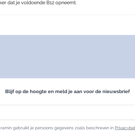
eker dat je voldoende B12 opneemt.
Darmen
Gewichtbeheersing
Detox
Gezichtsvermogen
Lever
Hart & Bloedvaten
Microbioom
Metabolisme
Slijmvliezen
Schildklier
Blijf op de hoogte en meld je aan voor de nieuwsbrief
ramin gebruikt je persoons gegevens zoals beschreven in
Privacybe