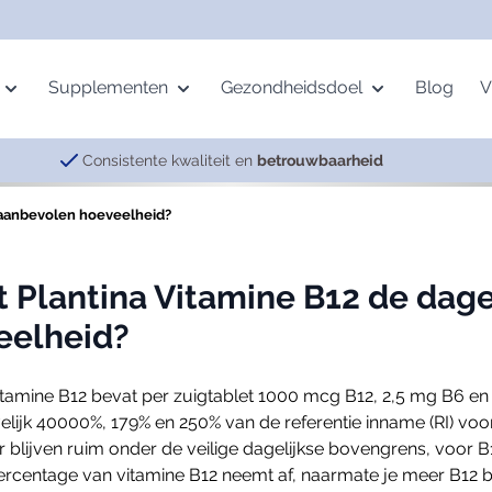
Supplementen
Gezondheidsdoel
Blog
V
Consistente kwaliteit en
betrouwbaarheid
s aanbevolen hoeveelheid?
age
Mineralen
Beweging
Pervital
Vetzuren
Gemoed
ing
Multimineralen
Botten
Complexen
Krillolie
Energie
 Plantina Vitamine B12 de dage
alth
IJzer
Spieren
Meridian Balance
Omega-3
Nachtrust
eelheid?
Magnesium
Gewrichten
Visolie
Neurotransmitters
Selenium
Vermoeidheid
Vitamine B12 bevat per zuigtablet 1000 mcg B12, 2,5 mg B6 
Zink
elijk 40000%, 179% en 250% van de referentie inname (RI) vo
 blijven ruim onder de veilige dagelijkse bovengrens, voor B
centage van vitamine B12 neemt af, naarmate je meer B12 bin
Spijsvertering
Overige