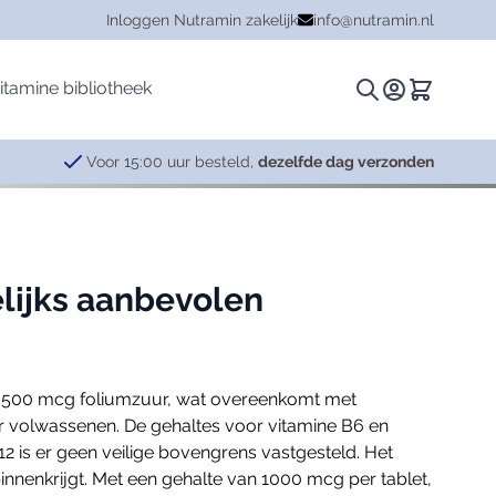
Inloggen Nutramin zakelijk
info@nutramin.nl
itamine bibliotheek
Zoeken.
Winkelwa
Voor 15:00 uur besteld,
dezelfde dag verzonden
Kruiden
Hersenen
Plantina
Ashwagandha
Cognitieve functie
Essentials
lijks aanbevolen
Combinaties
Concentratie
Specials
Curcuma
Leervermogen
Griffonia (5-HTP)
Ontspanning
en 500 mcg foliumzuur, wat overeenkomt met
Mariadistel
Stress
or volwassenen. De gehaltes voor vitamine B6 en
Mucuna
Zenuwstelsel
12 is er geen veilige bovengrens vastgesteld. Het
Rhodiola
nenkrijgt. Met een gehalte van 1000 mcg per tablet,