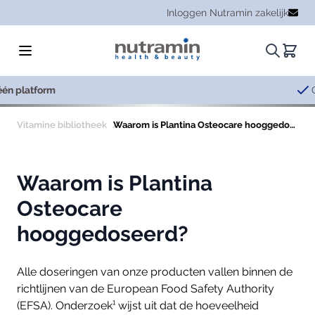
Ga naar de inhoud
Inloggen Nutramin zakelijk
Zoeken.
Winke
Consistente kwal
Vitamine bibliotheek
Waarom is Plantina Osteocare hooggedoseerd?
Waarom is Plantina
Osteocare
hooggedoseerd?
Alle doseringen van onze producten vallen binnen de
richtlijnen van de European Food Safety Authority
(EFSA). Onderzoek¹
wijst uit dat de hoeveelheid