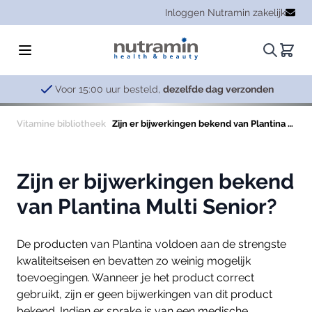
Ga naar de inhoud
Inloggen Nutramin zakelijk
Zoeken.
Winke
Voor 15:00 uur besteld,
dezelfde dag verzonden
Vitamine bibliotheek
Zijn er bijwerkingen bekend van Plantina Multi Senior?
Zijn er bijwerkingen bekend
van Plantina Multi Senior?
De producten van Plantina voldoen aan de strengste
kwaliteitseisen en bevatten zo weinig mogelijk
toevoegingen. Wanneer je het product correct
gebruikt, zijn er geen bijwerkingen van dit product
bekend. Indien er sprake is van een medische