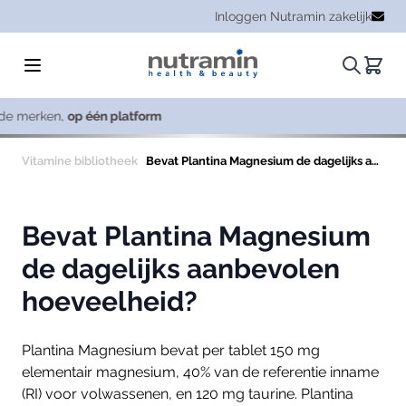
Ga naar de inhoud
Inloggen Nutramin zakelijk
Zoeken.
Winke
Consiste
Vitamine bibliotheek
Bevat Plantina Magnesium de dagelijks aanbevolen hoeveelheid?
Bevat Plantina Magnesium
de dagelijks aanbevolen
hoeveelheid?
Plantina Magnesium bevat per tablet 150 mg
elementair magnesium, 40% van de referentie inname
(RI) voor volwassenen, en 120 mg taurine. Plantina