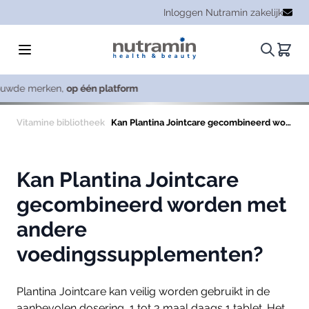
Ga naar de inhoud
Inloggen Nutramin zakelijk
Zoeken.
Winke
form
Cons
Vitamine bibliotheek
Kan Plantina Jointcare gecombineerd worden met andere voedingssupplementen?
Kan Plantina Jointcare
gecombineerd worden met
andere
voedingssupplementen?
Plantina Jointcare kan veilig worden gebruikt in de
aanbevolen dosering, 1 tot 3 maal daags 1 tablet. Het