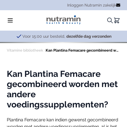
Ga naar de inhoud
Inloggen Nutramin zakelijk
Zoeken.
Winke
Voor 15:00 uur besteld,
dezelfde dag verzonden
Vitamine bibliotheek
Kan Plantina Femacare gecombineerd worden met andere voedingssupplementen?
Kan Plantina Femacare
gecombineerd worden met
andere
voedingssupplementen?
Plantina Femacare kan indien gewenst gecombineerd
worden met andere voedingssupplementen, al is het