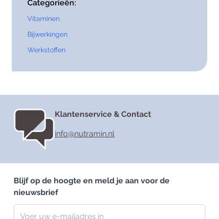
Categorieën:
Vitaminen
Bijwerkingen
Werkstoffen
Klantenservice & Contact
info@nutramin.nl
Blijf op de hoogte en meld je aan voor de
nieuwsbrief
Nieuwsbrief
E-mailadres