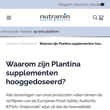
Ga naar de inhoud
Inloggen Nutramin zakelijk
Zoeken.
Winke
platform
Co
Vitamine bibliotheek
Waarom zijn Plantina supplementen hooggedoseerd?
Waarom zijn Plantina
supplementen
hooggedoseerd?
Alle doseringen van onze producten vallen binnen de
richtlijnen van de European Food Safety Authority
1
(EFSA). Onderzoek
wijst uit dat de hoeveelheid