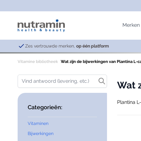
Ga naar de inhoud
Merken
Zes vertrouwde merken,
op één platform
Vitamine bibliotheek
Wat zijn de bijwerkingen van Plantina L-c
Nutramin & CellCare
Vitaminen
Immuniteit
Lavies
Vind antwoord (levering, etc.)
Basisproducten; Vitaminen & Mineralen
Multivitaminen
Afweersysteem
Anti-Ag
Wat z
Emotioneel & Hormonaal systeem
Vitamine B-complex
Celdeling
Skin He
Specialiteiten
Vitamine B3
Oxidatieve schade
Vitality
Plantina L
Categorieën:
Spijsverteringsstelsel
Vitamine B12
Vetzuren
Vitamine C
Vitaminen
Vitamine D
Philo Supplements
Bijwerkingen
Vitamine K
Schoonheid