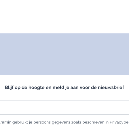
Darmen
Gewichtbeheersing
Detox
Gezichtsvermogen
Lever
Hart & Bloedvaten
Microbioom
Metabolisme
Slijmvliezen
Schildklier
Blijf op de hoogte en meld je aan voor de nieuwsbrief
ramin gebruikt je persoons gegevens zoals beschreven in
Privacybe