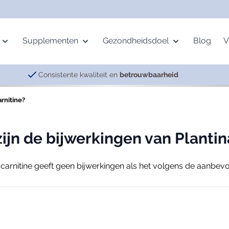
Supplementen
Gezondheidsdoel
Blog
V
Consistente kwaliteit en
betrouwbaarheid
arnitine?
age
Mineralen
Beweging
Pervital
Vetzuren
Gemoed
ing
Multimineralen
Botten
Complexen
Krillolie
Energie
ijn de bijwerkingen van Plantin
alth
IJzer
Spieren
Meridian Balance
Omega-3
Nachtrust
Magnesium
Gewrichten
Visolie
Neurotransmitters
-carnitine geeft geen bijwerkingen als het volgens de aanbevo
Selenium
Vermoeidheid
Zink
Spijsvertering
Overige