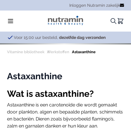
Ga naar de inhoud
Inloggen Nutramin zakelijk
Zoeken.
Winke
Zes vertro
Vitamine bibliotheek
Werkstoffen
Astaxanthine
Astaxanthine
Wat is astaxanthine?
Astaxanthine is een carotenoïde die wordt gemaakt
door plankton, algen en bepaalde planten, schimmels
en bacteriën. Dieren zoals bijvoorbeeld flamingo’s,
zalm en garnalen danken er hun kleur aan.