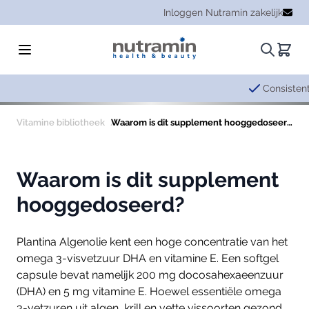
Ga naar de inhoud
Inloggen Nutramin zakelijk
Zoeken.
Winke
Consistente kwaliteit en
b
Vitamine bibliotheek
Waarom is dit supplement hooggedoseerd?
Waarom is dit supplement
hooggedoseerd?
Plantina Algenolie kent een hoge concentratie van het
omega 3-visvetzuur DHA en vitamine E. Een softgel
capsule bevat namelijk 200 mg docosahexaeenzuur
(DHA) en 5 mg vitamine E. Hoewel essentiële omega
3-vetzuren uit algen, krill en vette vissoorten gezond