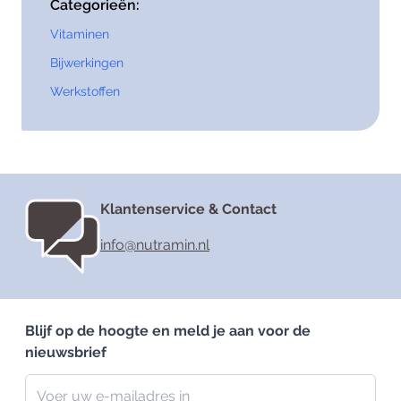
Categorieën:
Vitaminen
Bijwerkingen
Werkstoffen
Klantenservice & Contact
info@nutramin.nl
Blijf op de hoogte en meld je aan voor de
nieuwsbrief
Nieuwsbrief
E-mailadres