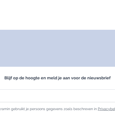
Darmen
Gewichtbeheersing
Detox
Gezichtsvermogen
Lever
Hart & Bloedvaten
Microbioom
Metabolisme
Slijmvliezen
Schildklier
Blijf op de hoogte en meld je aan voor de nieuwsbrief
ramin gebruikt je persoons gegevens zoals beschreven in
Privacybe