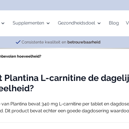
Supplementen
Gezondheidsdoel
Blog
V
Consistente kwaliteit en
betrouwbaarheid
aanbevolen hoeveelheid?
age
Mineralen
Beweging
Pervital
Vetzuren
Gemoed
ing
Multimineralen
Botten
Complexen
Krillolie
Energie
 Plantina L-carnitine de dagel
alth
IJzer
Spieren
Meridian Balance
Omega-3
Nachtrust
eelheid?
Magnesium
Gewrichten
Visolie
Neurotransmitters
Selenium
Vermoeidheid
e van Plantina bevat 340 mg L-carnitine per tablet en dagdoseri
Zink
d. Dit product bevat echter een goede dagdosering waardoor 
Spijsvertering
Overige