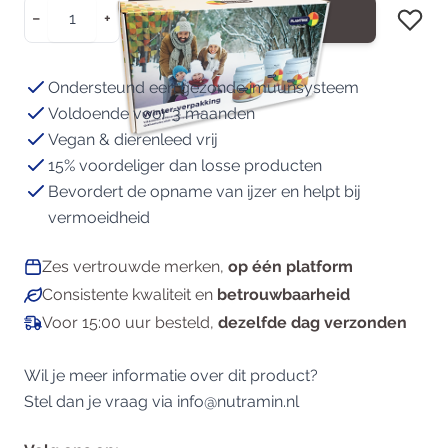
Aantal
−
+
In Winkelwagen
Ondersteund een gezonde imuunsysteem
Voldoende voor 3 maanden
Vegan & dierenleed vrij
15% voordeliger dan losse producten
Bevordert de opname van ijzer en helpt bij
vermoeidheid
Zes vertrouwde merken,
op één platform
Consistente kwaliteit en
betrouwbaarheid
Voor 15:00 uur besteld,
dezelfde dag verzonden
Wil je meer informatie over dit product?
Stel dan je vraag via
info@nutramin.nl