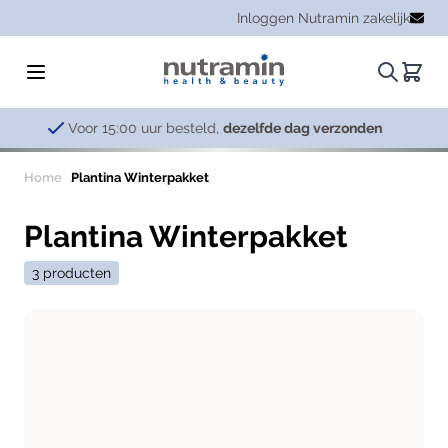
Ga naar de inhoud
Inloggen Nutramin zakelijk
Zoeken.
Winke
Zes vert
Home
Plantina Winterpakket
Plantina Winterpakket
3 producten