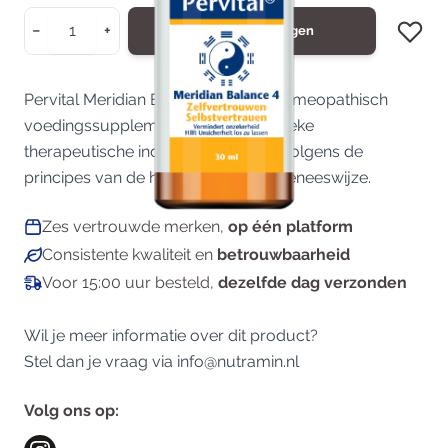
Aantal
−
+
In Winkelwagen
Pervital Meridian Balance 4 is een homeopathisch
voedingssupplement zonder specifieke
therapeutische indicatie toegepast volgens de
principes van de homeopathische geneeswijze.
Zes vertrouwde merken,
op één platform
Consistente kwaliteit en
betrouwbaarheid
Voor 15:00 uur besteld,
dezelfde dag verzonden
Wil je meer informatie over dit product?
Stel dan je vraag via
info@nutramin.nl
Volg ons op: