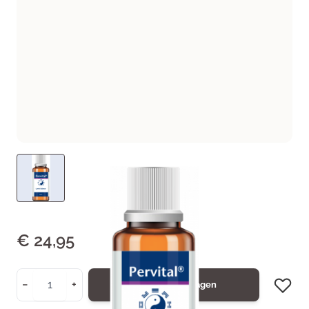
€ 24,95
Aantal
−
+
In Winkelwagen