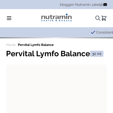
Ga naar de inhoud
Inloggen Nutramin zakelijk
Zoeken.
Winke
Consistente kwaliteit en
betrou
Home
Pervital Lymfo Balance
Pervital Lymfo Balance
30 ml