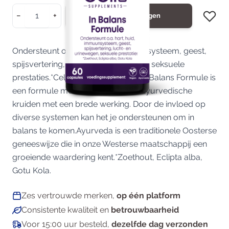
Aantal
−
+
In Winkelwagen
Ondersteunt o.a. hart, huid, immuunsysteem, geest,
spijsvertering, lucht- en urinewegen, seksuele
prestaties.*CellCare Supplements In Balans Formule is
een formule met een groot aantal ayurvedische
kruiden met een brede werking. Door de invloed op
diverse systemen kan het je ondersteunen om in
balans te komen.Ayurveda is een traditionele Oosterse
geneeswijze die in onze Westerse maatschappij een
groeiende waardering kent.*Zoethout, Eclipta alba,
Gotu Kola.
Zes vertrouwde merken,
op één platform
Consistente kwaliteit en
betrouwbaarheid
Voor 15:00 uur besteld,
dezelfde dag verzonden