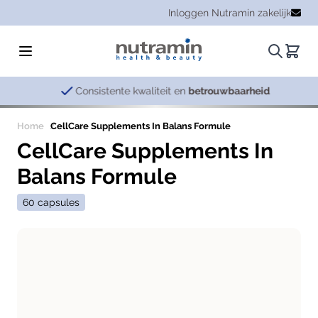
Ga naar de inhoud
Inloggen Nutramin zakelijk
Zoeken.
Winke
Consistente kwaliteit en
betrouwbaarheid
Home
CellCare Supplements In Balans Formule
CellCare Supplements In
Balans Formule
60 capsules