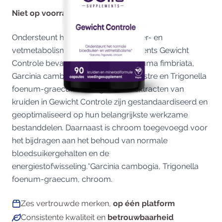
Niet op voorraad
Ondersteunt het normale bloedsuiker- en
vetmetabolisme.*CellCare Supplements Gewicht
Controle bevat extracten van Caralluma fimbriata,
Garcinia cambogia, Gymnema sylvestre en Trigonella
foenum-graecum (Fenegriek). De extracten van
kruiden in Gewicht Controle zijn gestandaardiseerd en
geoptimaliseerd op hun belangrijkste werkzame
bestanddelen. Daarnaast is chroom toegevoegd voor
het bijdragen aan het behoud van normale
bloedsuikergehalten en de
energiestofwisseling.*Garcinia cambogia, Trigonella
foenum-graecum, chroom.
Zes vertrouwde merken,
op één platform
Consistente kwaliteit en
betrouwbaarheid