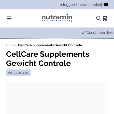
Ga naar de inhoud
Inloggen Nutramin zakelijk
Zoeken.
Winke
Consistente kwaliteit en
betrouwbaarheid
Home
CellCare Supplements Gewicht Controle
CellCare Supplements
Gewicht Controle
90 capsules