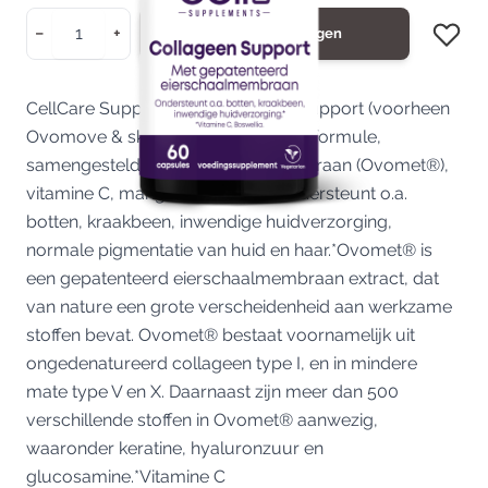
Aantal
−
+
In Winkelwagen
CellCare Supplements Collageen Support (voorheen
Ovomove & skin) is een innovatieve formule,
samengesteld uit eierschaal- membraan (Ovomet®),
vitamine C, mangaan en koper. Ondersteunt o.a.
botten, kraakbeen, inwendige huidverzorging,
normale pigmentatie van huid en haar.*Ovomet® is
een gepatenteerd eierschaalmembraan extract, dat
van nature een grote verscheidenheid aan werkzame
stoffen bevat. Ovomet® bestaat voornamelijk uit
ongedenatureerd collageen type I, en in mindere
mate type V en X. Daarnaast zijn meer dan 500
verschillende stoffen in Ovomet® aanwezig,
waaronder keratine, hyaluronzuur en
glucosamine.*Vitamine C