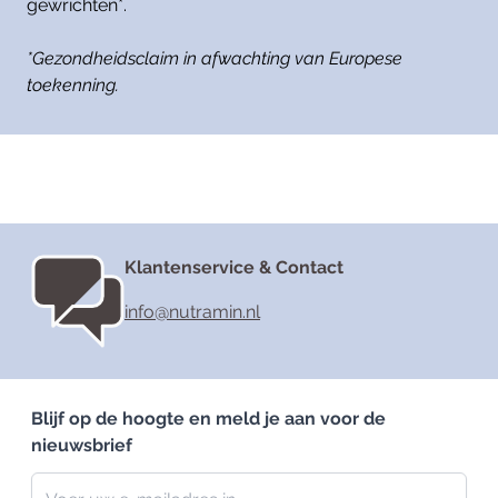
gewrichten*.
*Gezondheidsclaim in afwachting van Europese
toekenning.
Klantenservice & Contact
info@nutramin.nl
Blijf op de hoogte en meld je aan voor de
nieuwsbrief
Nieuwsbrief
E-mailadres