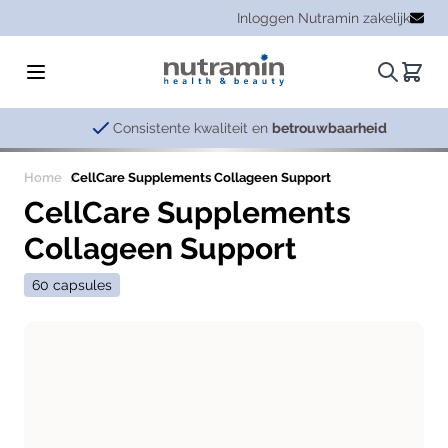
Ga naar de inhoud
Inloggen Nutramin zakelijk
Zoeken.
Winke
Consistente kwaliteit en
betrouwbaarheid
Home
CellCare Supplements Collageen Support
CellCare Supplements
Collageen Support
60 capsules