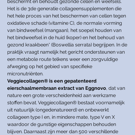
beschermt en behoudt gezonde cellen en weefsels.
Het is de 3de generatie collageensupplementen die
het hele proces van het beschermen van cellen tegen
oxidatieve schade (vitamine C), de normale vorming
van bindweefsel (mangaan), het soepel houden van
het bindweefsel in de huid (koper) en het behoud van
gezond kraakbeen* (Boswellia serrata) begrijpen. In de
praktijk vraagt namelijk het gericht ondersteunen van
een metabole route telkens weer een zorgvuldige
afweging op het gebied van specifieke
micronutriënten.
Veggiecollagen® is een gepatenteerd
eierschaalmembraan extract van Eggnovo
, dat van
nature een grote verscheidenheid aan werkzame
stoffen bevat. Veggiecollagen® bestaat voornamelijk
uit natuurlijk (ongedenatureerd) en onbewerkt
collageen type I en, in mindere mate, type V en X
waardoor de gunstige eigenschappen behouden
blijven. Daarnaast zijn meer dan 500 verschillende